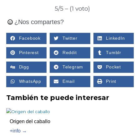
5/5 – (1 voto)
¿Nos compartes?
Facebook
Twitter
LinkedIn
Pinterest
Reddit
Tumblr
Digg
Telegram
Pocket
WhatsApp
Email
Print
También te puede interesar
Origen del caballo
+info →