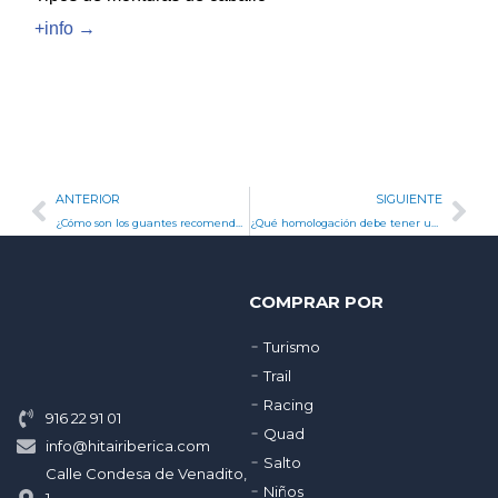
+info →
Ant
Sig
ANTERIOR
SIGUIENTE
¿Cómo son los guantes recomendables para conducir una motocicleta?
¿Qué homologación debe tener un casco de moto según la nueva normativa?
COMPRAR POR
Turismo
Trail
Racing
916 22 91 01
Quad
info@hitairiberica.com
Salto
Calle Condesa de Venadito,
Niños