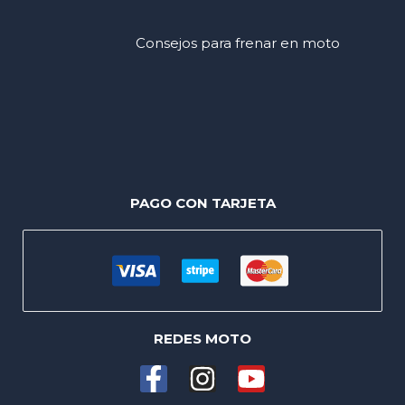
Consejos para frenar en moto
PAGO CON TARJETA
REDES MOTO
F
I
Y
a
n
o