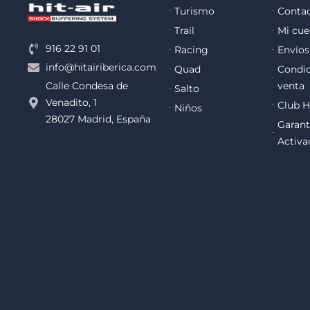
Turismo
Conta
Trail
Mi cue
916 22 91 01
Racing
Envíos
info@hitairiberica.com
Quad
Condic
venta
Calle Condesa de
Salto
Venadito, 1
Club H
Niños
28027 Madrid, España
Garant
Activa