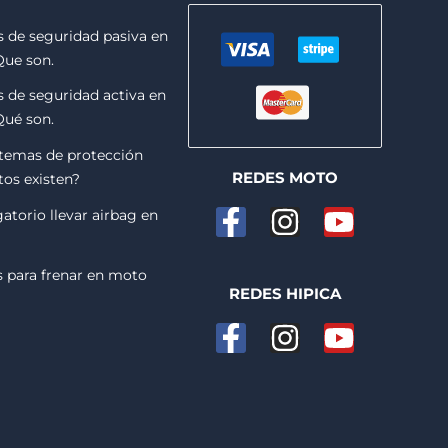
 de seguridad pasiva en
Que son.
 de seguridad activa en
Qué son.
stemas de protección
REDES MOTO
os existen?
F
I
Y
gatorio llevar airbag en
a
n
o
c
s
u
 para frenar en moto
REDES HIPICA
e
t
t
F
I
Y
b
a
u
a
n
o
o
g
b
c
s
u
o
r
e
e
t
t
k
a