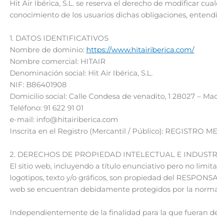
Hit Air Ibérica, S.L. se reserva el derecho de modificar cu
conocimiento de los usuarios dichas obligaciones, entendié
1. DATOS IDENTIFICATIVOS
Nombre de dominio:
https://www.hitairiberica.com/
Nombre comercial: HITAIR
Denominación social: Hit Air Ibérica, S.L.
NIF: B86401908
Domicilio social: Calle Condesa de venadito, 1 28027 – Ma
Teléfono: 91 622 91 01
e-mail: info@hitairiberica.com
Inscrita en el Registro (Mercantil / Público): REGISTRO
2. DERECHOS DE PROPIEDAD INTELECTUAL E INDUSTR
El sitio web, incluyendo a título enunciativo pero no lim
logotipos, texto y/o gráficos, son propiedad del RESPONSABL
web se encuentran debidamente protegidos por la normativa
Independientemente de la finalidad para la que fueran dest