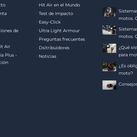
cto
Hit Air en el Mundo
Sistemas
nta
Test de Impacto
motos. 
Easy-Click
Sistemas
iones de
Ultra Light Armour
motos. 
Preguntas frecuentes
it Air
¿Qué si
Dsitribuidores
para mot
ía Plus -
Noticias
ción
¿Es obli
moto?
Consejos