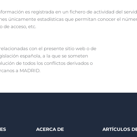
formación es registrada en un fichero de actividad del servi
ones únicamente estadísticas que permitan conocer el númer
o de acceso, etc.
 relacionadas con el presente sitio web o de
legislación española, a la que se someten
ución de todos los conflictos derivados o
ercanos a MADRID.
TES
ACERCA DE
ARTÍCULOS D