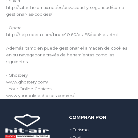
• Safari:
http://safari.helpmax.net/es/privacidad-y-seguridad/como-
gestionar-las-cookies/
• Opera:
http://help.opera.com/Linux/10.60/es-ES/cookies.html
Además, también puede gestionar el almacén de cookies
en su navegador a través de herramientas como las
siguientes
• Ghostery:
www.ghostery.com/
• Your Online Choices:
www.youronlinechoices.com/es/
COMPRAR POR
Turismo
Trail