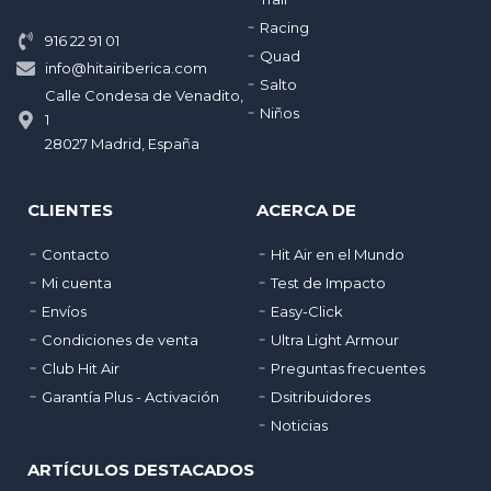
Racing
916 22 91 01
Quad
info@hitairiberica.com
Salto
Calle Condesa de Venadito,
Niños
1
28027 Madrid, España
CLIENTES
ACERCA DE
Contacto
Hit Air en el Mundo
Mi cuenta
Test de Impacto
Envíos
Easy-Click
Condiciones de venta
Ultra Light Armour
Club Hit Air
Preguntas frecuentes
Garantía Plus - Activación
Dsitribuidores
Noticias
ARTÍCULOS DESTACADOS