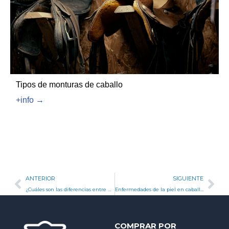
Tipos de monturas de caballo
+info →
Ant
Sig
ANTERIOR
SIGUIENTE
¿Cuáles son las diferencias entre una Scooter y una Maxiscooter?
Enfermedades de la piel en caballos
COMPRAR POR