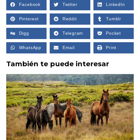
Facebook
Twitter
LinkedIn
Pinterest
Reddit
Tumblr
Digg
Telegram
Pocket
WhatsApp
Email
Print
También te puede interesar