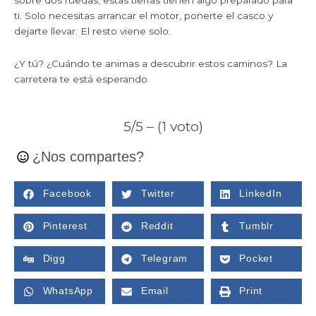
sobre dos ruedas; estas tierras tienen algo preparado para
ti. Solo necesitas arrancar el motor, ponerte el casco y
dejarte llevar. El resto viene solo.
¿Y tú? ¿Cuándo te animas a descubrir estos caminos? La
carretera te está esperando.
5/5 – (1 voto)
¿Nos compartes?
Facebook
Twitter
LinkedIn
Pinterest
Reddit
Tumblr
Digg
Telegram
Pocket
WhatsApp
Email
Print