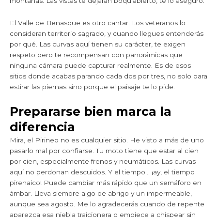
montañas. Las vistas te dejarán boquiabierto, te lo aseguro.
El Valle de Benasque es otro cantar. Los veteranos lo
consideran territorio sagrado, y cuando llegues entenderás
por qué. Las curvas aquí tienen su carácter, te exigen
respeto pero te recompensan con panorámicas que
ninguna cámara puede capturar realmente. Es de esos
sitios donde acabas parando cada dos por tres, no solo para
estirar las piernas sino porque el paisaje te lo pide.
Prepararse bien marca la
diferencia
Mira, el Pirineo no es cualquier sitio. He visto a más de uno
pasarlo mal por confiarse. Tu moto tiene que estar al cien
por cien, especialmente frenos y neumáticos. Las curvas
aquí no perdonan descuidos. Y el tiempo… ¡ay, el tiempo
pirenaico! Puede cambiar más rápido que un semáforo en
ámbar. Lleva siempre algo de abrigo y un impermeable,
aunque sea agosto. Me lo agradecerás cuando de repente
aparezca esa niebla traicionera o empiece a chispear sin